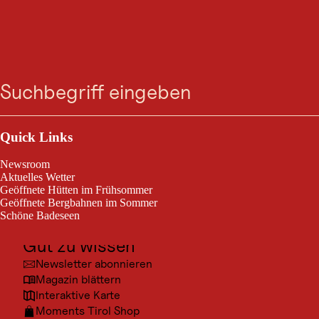
BERGTOUR
Zum
Zur
Zur
Zum
Wassertalweg
Suche
Menü
Suche
Navigation
Hauptinhalt
Footer
springen
springen
springen
springen
Jerzens im Pitztal / Ötztaler Alpen
leicht
4,7 km
2:00 h
Schwierigkeitsgrad:
Streckenlänge:
Dauer:
Outdoor & Sport
Ausflugsziele
Quick Links
Wassertalweg
Kultur
Newsroom
Orte
Aktuelles Wetter
Geöffnete Hütten im Frühsommer
Urlaubsarten
Geöffnete Bergbahnen im Sommer
Schöne Badeseen
Unterkünfte
Gut zu wissen
© BRE
Newsletter abonnieren
Magazin blättern
Interaktive Karte
Moments Tirol Shop