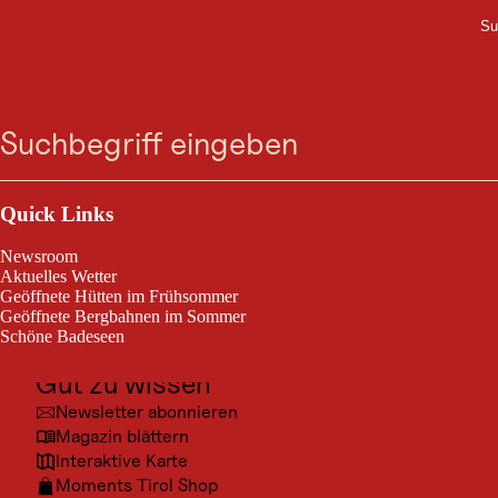
Su
M
UNTERKUNFT
Zum
Zur
Zur
Zum
Das Reisch
Suche
Menü
Suche
Navigation
Hauptinhalt
Footer
springen
springen
springen
springen
Franz-Reisch-Straße 3, 6370 Kitzbühel
Outdoor & Sport
Ausflugsziele
Quick Links
Kultur
Newsroom
Orte
Aktuelles Wetter
Geöffnete Hütten im Frühsommer
Urlaubsarten
Geöffnete Bergbahnen im Sommer
Schöne Badeseen
Unterkünfte
Gut zu wissen
Newsletter abonnieren
Magazin blättern
Interaktive Karte
Moments Tirol Shop