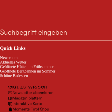
BERGTOUR
Kreuzweg Gerlosberg
Suche
Menü
Zell am Ziller, Zillertal Arena / Kitzbüheler Alpen
mittelschwierig
2,0 km
1:00 h
Schwierigkeitsgrad:
Streckenlänge:
Dauer:
Outdoor & Sport
Ausflugsziele
Quick Links
1,5-stündige Wanderung entlang des wunderschön angelegten
Gerlosberg Kreuzweges. Auch für Kinder mit guter Kondition
Kultur
geeignet. Wanderschuhe empfohlen.
Newsroom
Orte
Aktuelles Wetter
Geöffnete Hütten im Frühsommer
Urlaubsarten
Geöffnete Bergbahnen im Sommer
Schöne Badeseen
Unterkünfte
Gut zu wissen
Newsletter abonnieren
Magazin blättern
Interaktive Karte
Moments Tirol Shop